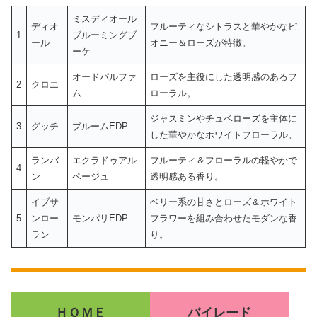
ミスディオール
ディオ
フルーティなシトラスと華やかなピ
1
ブルーミングブ
ール
オニー＆ローズが特徴。
ーケ
オードパルファ
ローズを主役にした透明感のあるフ
2
クロエ
ム
ローラル。
ジャスミンやチュベローズを主体に
3
グッチ
ブルームEDP
した華やかなホワイトフローラル。
ランバ
エクラドゥアル
フルーティ＆フローラルの軽やかで
4
ン
ページュ
透明感ある香り。
イブサ
ベリー系の甘さとローズ＆ホワイト
5
ンロー
モンパリEDP
フラワーを組み合わせたモダンな香
ラン
り。
ＨＯＭＥ
バイレード