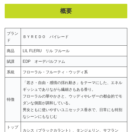
概要
ブラン
ＢＹＲＥＤＯ バイレード
ド
商品
LIL FLERU リル フルール
賦課
EDP オーデパルファム
系統
フローラル・フルーティ・ウッディ系
「若さ・自由・感情の揺れ動き」をテーマにした、エネル
ギッシュでありながら繊細さもある香り。
フローラルの華やかさと、ウッディやレザーの都会的でモ
特徴
ダンな側面が調和している。
男女ともに使いやすいユニセックス香水で、日常にも特別
なシーンにもなじむ
トップ
カシス（ブラックカラント）、タンジェリン、サフラン