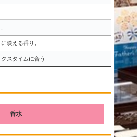
り。
下に映える香り。
ックスタイムに合う
香水