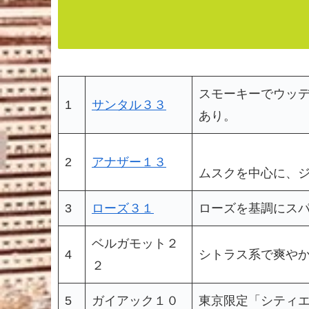
スモーキーでウッ
1
サンタル３３
あり。
2
アナザー１３
ムスクを中心に、
3
ローズ３１
ローズを基調にスパ
ベルガモット２
4
シトラス系で爽や
２
5
ガイアック１０
東京限定「シティ