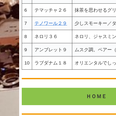
6
テマッチャ２６
抹茶を思わせるグ
7
テノワール２９
少しスモーキー／
8
ネロリ３６
ネロリ、ジャスミ
9
アンブレット９
ムスク調。ペアー
10
ラブダナム１８
オリエンタルでし
ＨＯＭＥ