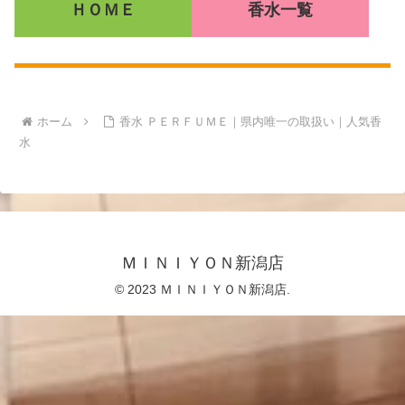
ＨＯＭＥ
香水一覧
ホーム
香水 ＰＥＲＦＵＭＥ｜県内唯一の取扱い｜人気香
水
ＭＩＮＩＹＯＮ新潟店
© 2023 ＭＩＮＩＹＯＮ新潟店.