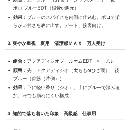
ポロ ブルーEDT（鎖骨or胸元）
効果
：ブルーのスパイスを内側に仕込む。ポロで柔
らかい甘さを表に出す。デート、接客向け。
3. 爽やか重視 夏用 清潔感ＭＡＸ 万人受け
組合
：アクアディジオプールオムEDT × ブルー
順番
：先 アクアディジオ（太ももorひざ裏） 後
ブルー（首筋（片側））
効果
：下に軽い香り（ジオ）、上にブルーで深み追
加。汗でも崩れにくい構成
4. 知的で落ち着いた印象 高級感 仕事用