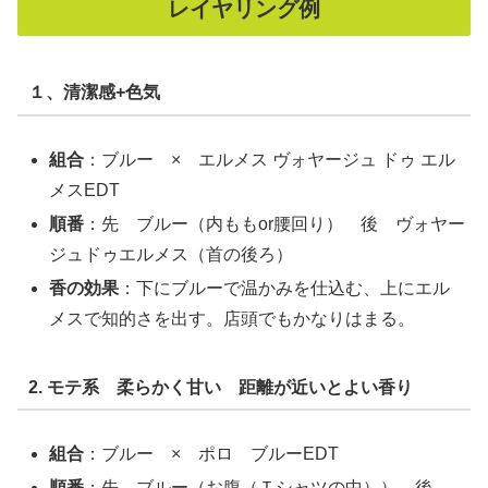
レイヤリング例
１、清潔感+色気
組合
：ブルー × エルメス ヴォヤージュ ドゥ エル
メスEDT
順番
：先 ブルー（内ももor腰回り） 後 ヴォヤー
ジュドゥエルメス（首の後ろ）
香の効果
：下にブルーで温かみを仕込む、上にエル
メスで知的さを出す。店頭でもかなりはまる。
2. モテ系 柔らかく甘い 距離が近いとよい香り
組合
：ブルー × ポロ ブルーEDT
順番
：先 ブルー（お腹（Ｔシャツの中）） 後