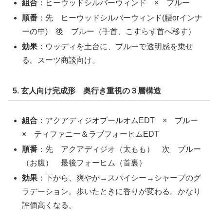
組合
：ヒーウッドシルバーウィンド × ブルー
順番
：先 ヒーウッドシルバーウィンド(腰orインナ
ーの中) 後 ブルー（手首、こすらず首へ移す）
効果
：ウッディを土台に、ブルーで透明感を乗せ
る。スーツ商談向け。
5. 玄人向け完成形 奥行き重視の３層構造
組合
：アクアディジオプールオムEDT × ブルー
× ティファニー＆ラブフォーヒムEDT
順番
：先 アクアディジオ（太もも） 次 ブルー
（お腹） 最後フォーヒム（首裏）
効果
：下から、爽やか→スパイシー→シャープのグ
ラデーション。歩いたときに香りが変わる。かなり
評価高くなる。