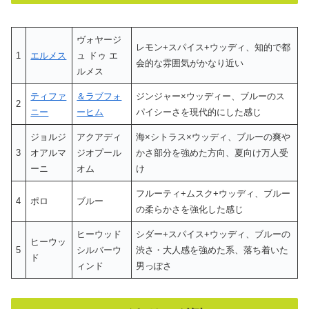
ヴォヤージ
レモン+スパイス+ウッディ、知的で都
1
エルメス
ュ ドゥ エ
会的な雰囲気がかなり近い
ルメス
ティファ
＆ラブフォ
ジンジャー×ウッディー、ブルーのス
2
ニー
ーヒム
パイシーさを現代的にした感じ
ジョルジ
アクアディ
海×シトラス×ウッディ、ブルーの爽や
3
オアルマ
ジオプール
かさ部分を強めた方向、夏向け万人受
ーニ
オム
け
フルーティ+ムスク+ウッディ、ブルー
4
ポロ
ブルー
の柔らかさを強化した感じ
ヒーウッド
シダー+スパイス+ウッディ、ブルーの
ヒーウッ
5
シルバーウ
渋さ・大人感を強めた系、落ち着いた
ド
ィンド
男っぽさ