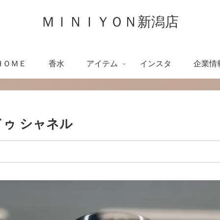
ＭＩＮＩＹＯＮ新潟店
ＨＯＭＥ
香水
アイテム
インスタ
企業情
 ドゥ シャネル