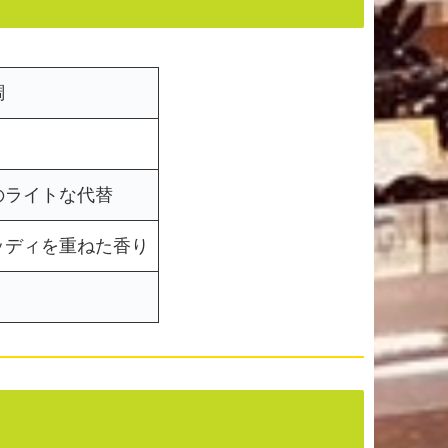
調
のライトな代替
ッディを重ねた香り