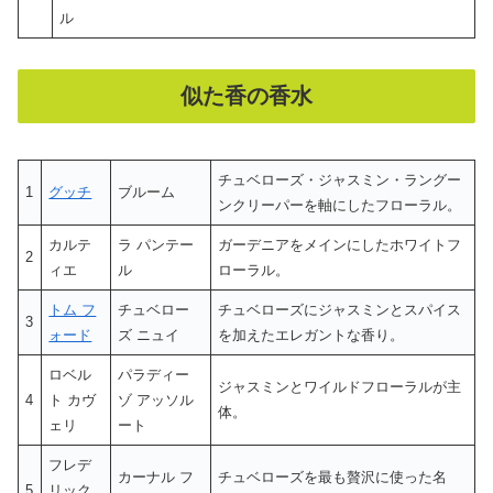
ル
似た香の香水
チュベローズ・ジャスミン・ラングー
1
グッチ
ブルーム
ンクリーパーを軸にしたフローラル。
カルテ
ラ パンテー
ガーデニアをメインにしたホワイトフ
2
ィエ
ル
ローラル。
トム フ
チュベロー
チュベローズにジャスミンとスパイス
3
ォード
ズ ニュイ
を加えたエレガントな香り。
ロベル
パラディー
ジャスミンとワイルドフローラルが主
4
ト カヴ
ゾ アッソル
体。
ェリ
ート
フレデ
カーナル フ
チュベローズを最も贅沢に使った名
5
リック