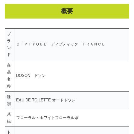
概要
ブ
ラ
ＤＩＰＴＹＱＵＥ ディプティック ＦＲＡＮＣＥ
ン
ド
商
品
DOSON ドソン
名
称
種
EAU DE TOILETTE オードトワレ
別
系
フローラル・ホワイトフローラル系
統
ト