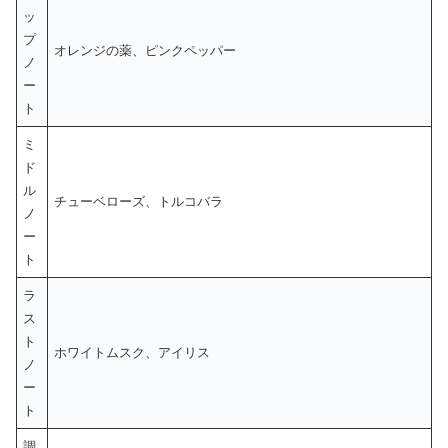
ッ
プ
オレンジの薬、ピンクペッパー
ノ
ー
ト
ミ
ド
ル
チューベローズ、トルコバラ
ノ
ー
ト
ラ
ス
ト
ホワイトムスク、アイリス
ノ
ー
ト
調