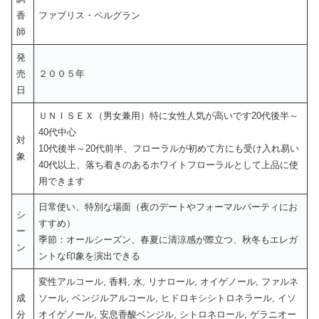
香
ファブリス・ペルグラン
師
発
売
２００５年
日
ＵＮＩＳＥＸ（男女兼用）特に女性人気が高いです20代後半～
40代中心
対
10代後半～20代前半、フローラルが初めて方にも受け入れ易い
象
40代以上、落ち着きのあるホワイトフローラルとして上品に使
用できます
日常使い、特別な場面（夜のデートやフォーマルパーティにお
シ
すすめ）
ー
季節：オールシーズン、春夏に清涼感が際立つ、秋冬もエレガ
ン
ントな印象を演出できる
変性アルコール, 香料, 水, リナロール, オイゲノール, ファルネ
成
ソール, ベンジルアルコール, ヒドロキシシトロネラール, イソ
分
オイゲノール, 安息香酸ベンジル, シトロネロール, ゲラニオー