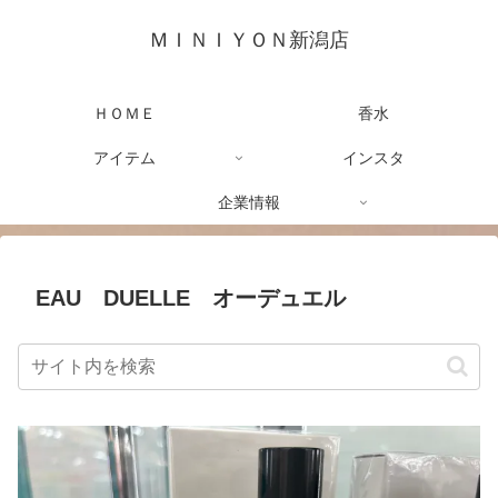
ＭＩＮＩＹＯＮ新潟店
ＨＯＭＥ
香水
アイテム
インスタ
企業情報
EAU DUELLE オーデュエル