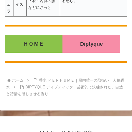
下衣・内側の服
る感じ。
ェ
イス
などにさっと
ラ
ＨＯＭＥ
Diptyque
ホーム
香水 ＰＥＲＦＵＭＥ｜県内唯一の取扱い｜人気香
水
DIPTYQUE ディプティック｜芸術的で洗練された、自然
と詩情を感じさせる香り