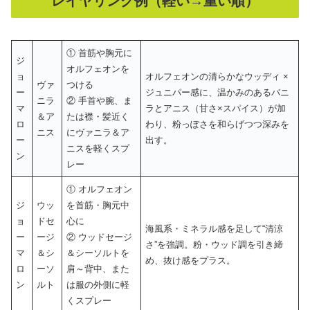
レイヤリング例（軽い→重い順）
① 首筋や胸元に
ジ
オルフェオンを
ョ
オルフェオンの清らかなウッディ ×
ヴァ
つける
ー
ジュニパー感に、温かみのあるバニ
ニラ
② 手首や腕、ま
マ
ラとアニス（甘さ×スパイス）が加
＆ア
たは襟・髪近く
ロ
わり、粉っぽさを和らげつつ深みを
ニス
にヴァニラ＆ア
ー
出す。
ニスを軽くスプ
ン
レー
① オルフェオン
ジ
ウッ
を首筋・胸元中
ョ
ドセ
心に
海風系・ミネラル感を足して“清涼
ー
ージ
② ウッドセージ
さ”を強調。粉・ウッド調を引き締
マ
＆シ
＆シーソルトを
め、抜け感をプラス。
ロ
ーソ
肩～背中、また
ン
ルト
は服の外側に軽
くスプレー