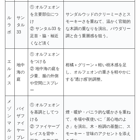
① オルフェオン
を主要部位につ
サンダルウッドのクリーミーさとス
ル
サン
け
モーキーさを重ねて、温かく官能的
ラ
タル
② サンタル33 を
な木調の重なりを演出。パウダリー
ボ
33
足首・脇・袖近
調と合う重層感を狙う。
くなど淡く
① オルフェオン
エ
をつける
地中
柑橘＋グリーン＋軽い樹木感を足
ル
② 地中海の庭を
海の
し、オルフェオンの重さを軽やかに
メ
少量、服の外側
庭
する“透け感”的調整。
ス
や空間にスプレ
ー
メ
① オルフェオン
ゾ
バイ
を基調としてつ
煙・暖炉・バニラ的な暖かさを重ね
ン
ザフ
ける
て、冬場や夜使いに「居心地のよ
マ
ァイ
② ファイヤープ
さ」を演出。木・粉調の基盤に、ス
ル
ヤー
レイスを背中・
モーキー・甘味のアクセントを添え
ジ
プレ