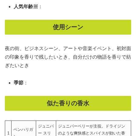
人気年齢
層：
使用シーン
夜の街、ビジネスシーン、アートや音楽イベント、初対面
の印象を香りで残したいとき、自分だけの物語を香りで紡
ぎたいとき
季節
：
似た香りの香水
ジュニパ
ジュニパーベリーが主役。ドライジン
ペンハリガ
1
ー スリ
のような爽快感とスパイスが効いた香