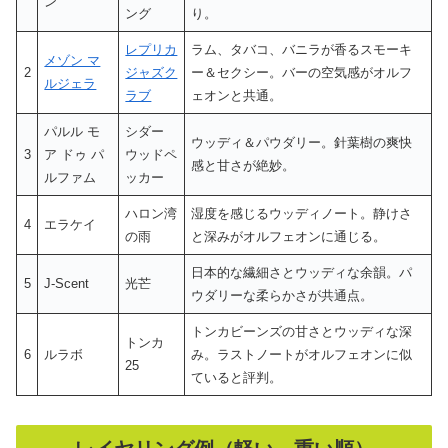
ン
ング
り。
レプリカ
ラム、タバコ、バニラが香るスモーキ
メゾン マ
2
ジャズク
ー＆セクシー。バーの空気感がオルフ
ルジェラ
ラブ
ェオンと共通。
パルル モ
シダー
ウッディ＆パウダリー。針葉樹の爽快
3
ア ドゥ パ
ウッドペ
感と甘さが絶妙。
ルファム
ッカー
ハロン湾
湿度を感じるウッディノート。静けさ
4
エラケイ
の雨
と深みがオルフェオンに通じる。
日本的な繊細さとウッディな余韻。パ
5
J-Scent
光芒
ウダリーな柔らかさが共通点。
トンカビーンズの甘さとウッディな深
トンカ
6
ルラボ
み。ラストノートがオルフェオンに似
25
ていると評判。