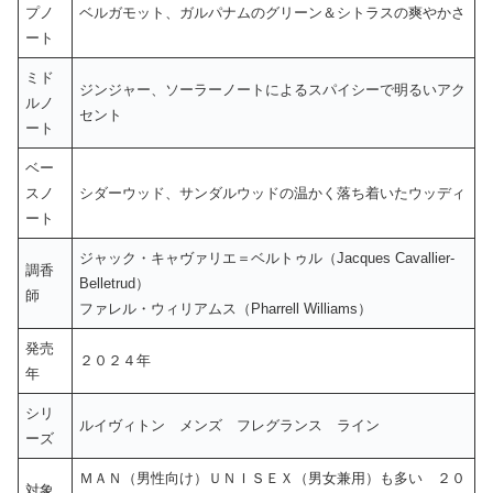
プノ
ベルガモット、ガルパナムのグリーン＆シトラスの爽やかさ
ート
ミド
ジンジャー、ソーラーノートによるスパイシーで明るいアク
ルノ
セント
ート
ベー
スノ
シダーウッド、サンダルウッドの温かく落ち着いたウッディ
ート
ジャック・キャヴァリエ＝ベルトゥル（Jacques Cavallier-
調香
Belletrud）
師
ファレル・ウィリアムス（Pharrell Williams）
発売
２０２４年
年
シリ
ルイヴィトン メンズ フレグランス ライン
ーズ
ＭＡＮ（男性向け）ＵＮＩＳＥＸ（男女兼用）も多い ２０
対象