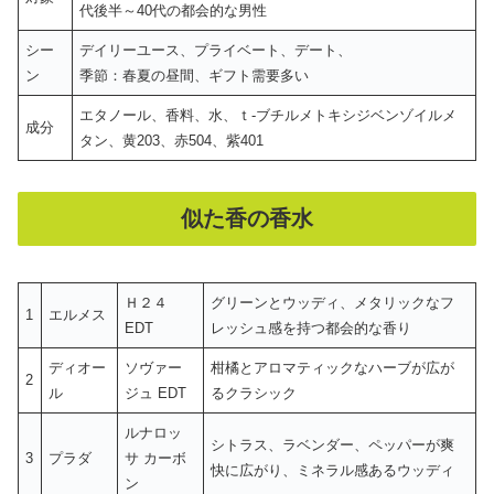
代後半～40代の都会的な男性
シー
デイリーユース、プライベート、デート、
ン
季節：春夏の昼間、ギフト需要多い
エタノール、香料、水、ｔ-ブチルメトキシジベンゾイルメ
成分
タン、黄203、赤504、紫401
似た香の香水
Ｈ２４
グリーンとウッディ、メタリックなフ
1
エルメス
EDT
レッシュ感を持つ都会的な香り
ディオー
ソヴァー
柑橘とアロマティックなハーブが広が
2
ル
ジュ EDT
るクラシック
ルナロッ
シトラス、ラベンダー、ペッパーが爽
3
プラダ
サ カーボ
快に広がり、ミネラル感あるウッディ
ン