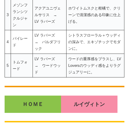
メゾンフ
アクアユニヴェ
ホワイトムスクと柑橘で、クリ
ランシツ
3
ルサリス →
ーンで清潔感のある印象に仕上
クルジャ
LV ラバーズ
げる。
ン
LV ラバーズ
シトラスフローラル＋ウッディ
バイレー
4
→ バルダフリ
の深みで、エキゾチックでモダ
ド
ック
ンに。
LV ラバーズ
ウードの重厚感をプラスし、LV
トムフォ
5
→ ウードウッ
Loversのウッディ感をよりラグ
ード
ド
ジュアリーに。
ＨＯＭＥ
ルイヴィトン