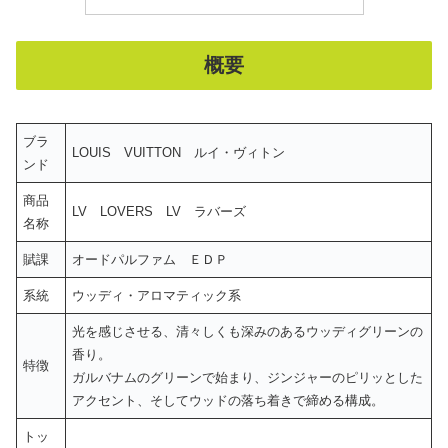
概要
ブラ
LOUIS VUITTON ルイ・ヴィトン
ンド
商品
LV LOVERS LV ラバーズ
名称
賦課
オードパルファム ＥＤＰ
系統
ウッディ・アロマティック系
光を感じさせる、清々しくも深みのあるウッディグリーンの
香り。
特徴
ガルバナムのグリーンで始まり、ジンジャーのピリッとした
アクセント、そしてウッドの落ち着きで締める構成。
トッ