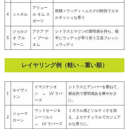
アリュー
柑橘＋ウッディ＋ムスクの軽快でエネ
4
シャネル
ル オム ス
ルギッシュな香り
ポーツ
ジョルジ
アクア デ
シトラスとマリンの透明感を持ち、後
5
オ アル
ィ プール
半にウッディが寄り添う王道フレッシ
マーニ
オム
ュウッディ
レイヤリング例（軽い→重い順）
イマジナシオ
シトラスとアンバーを重ねて、
ルイヴィ
1
ン → LV ラバ
都会的で透明感ある爽やかさ
トン
ーズ
に。
ウッドセージ＆
ミネラル感とソルティさを加
ジョーマ
2
シーソルト
え、よりナチュラルでカジュア
ローン
→ LV ラバーズ
ルな香りに。