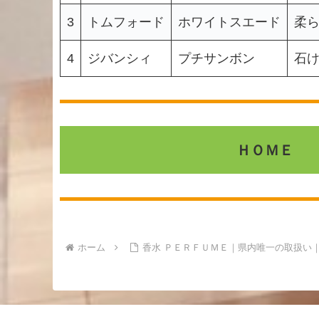
3
トムフォード
ホワイトスエード
柔
4
ジバンシィ
プチサンボン
石
ＨＯＭＥ
ホーム
香水 ＰＥＲＦＵＭＥ｜県内唯一の取扱い