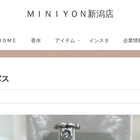
ＭＩＮＩＹＯＮ新潟店
ＨＯＭＥ
香水
アイテム
インスタ
企業情
バス