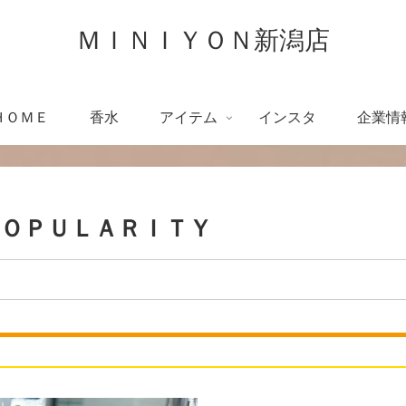
ＭＩＮＩＹＯＮ新潟店
ＨＯＭＥ
香水
アイテム
インスタ
企業情
ＯＰＵＬＡＲＩＴＹ