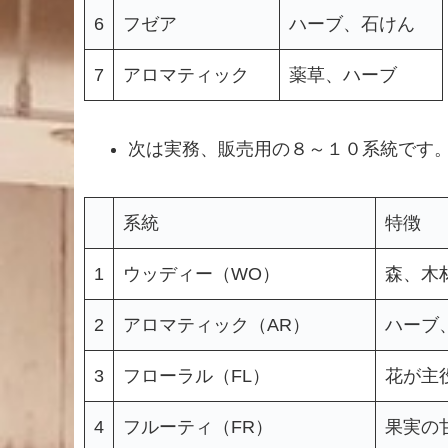
6
フゼア
ハーブ、石けん
7
アロマティック
薬草、ハーブ
次は実務、販売用の８～１０系統です
系統
特徴
1
ウッディー（WO）
森、木
2
アロマティック（AR）
ハーブ
3
フローラル（FL）
花が主
4
フルーティ（FR）
果実の