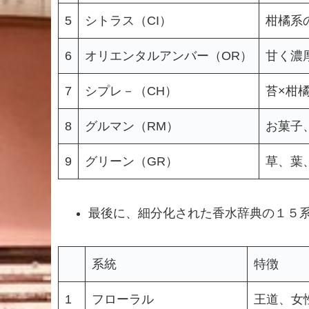
5
シトラス（CI）
柑橘系
6
オリエンタルアンバー（OR）
甘く濃
7
シプレ－（CH）
苔×柑
8
グルマン（RM）
お菓子
9
グリーン（GR）
草、葉
最後に、細分化された香水辞典の１５
系統
特徴
1
フローラル
王道、女