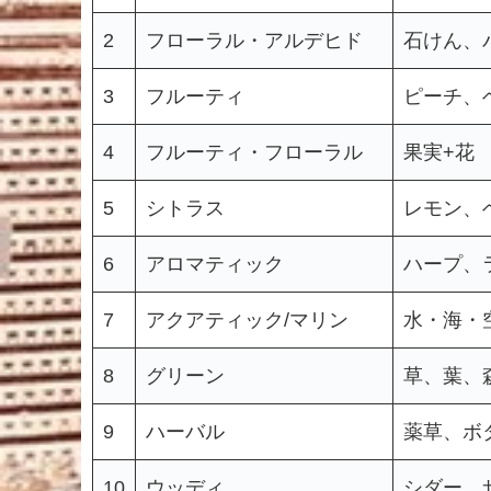
2
フローラル・アルデヒド
石けん、
3
フルーティ
ピーチ、
4
フルーティ・フローラル
果実+花
5
シトラス
レモン、
6
アロマティック
ハープ、
7
アクアティック/マリン
水・海・
8
グリーン
草、葉、
9
ハーバル
薬草、ボ
10
ウッディ
シダー、