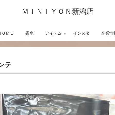
ＭＩＮＩＹＯＮ新潟店
ＨＯＭＥ
香水
アイテム
インスタ
企業情
ミンテ