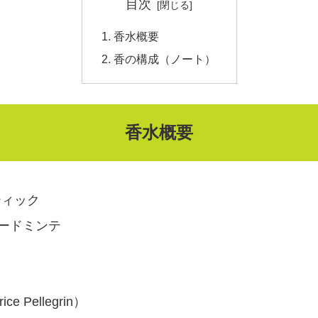
目次
香水概要
香の構成（ノート）
香水概要
ティック
オードミンテ
Pellegrin）