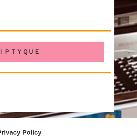
ＩＰＴＹＱＵＥ
Privacy Policy