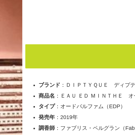
ブランド
：ＤＩＰＴＹＱＵＥ ディプ
商品名
：ＥＡＵ ＥＤ ＭＩＮＴＨＥ 
タイプ
：オードパルファム（EDP）
発売年
：2019年
調香師
：ファブリス・ペルグラン（Fabrice 